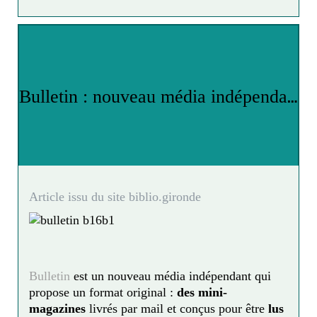
B
ulletin : nouveau média indépendant
Article issu du site biblio.gironde
Bulletin
est un nouveau média indépendant qui
propose un format original :
des mini-
magazines
livrés par mail et conçus pour être
lus