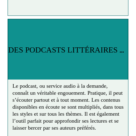
•
les Éditions de la Découverte
mettent à
disposition gratuitement
des ouvrages de leur
catalogue
, tels
Chez soi. Une odyssée de l'espace
domestique
de Mona Chollet ou
Le droit à la
paresse
de Paul Lafargue.
D
ES PODCASTS LITTÉRAIRES POUR TOUS LES GOÛTS
•
les Éditions Zulma
proposent gratuitement
20
nouvelles issues de leur catalogue
.
Le podcast, ou service audio à la demande,
•
le festival Lisle Noir
met en ligne
40 "nouvelles
connaît un véritable engouement. Pratique, il peut
du lendemain"
signées par des auteurs de polars,
s’écouter partout et à tout moment. Les contenus
romans noirs ou thriller (Ian Manook, Olivier
disponibles en écoute se sont multipliés, dans tous
Norek, Danielle Thiéry, etc.).
les styles et sur tous les thèmes. Il est également
l’outil parfait pour approfondir ses lectures et se
laisser bercer par ses auteurs préférés.
•
Tracts
, la collection de brefs essais d’actualité