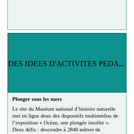
« Lis-moi une histoire »
sur
RTL
: Albin Michel
Jeunesse, en partenariat avec
RTL
, ouvre sa
grande bibliothèque. Pour cette saison 2, les
bibliothèques et les médiathèques se mobilisent.
Au programme : de l'aventure bien sûr, du
suspense, mais aussi de l'amour.
D
ES IDEES D'ACTIVITES PEDAGOGIQUES ET DE LOISIRS POUR LES ENFANTS
En savoir plus
https://www.rtl.fr/emission/lis-moi-une-histoire
Plonger sous les mers
Le site du Muséum national d’histoire naturelle
met en ligne deux des dispositifs multimédias de
l’exposition « Océan, une plongée insolite ».
Deux défis : descendre à 2848 mètres de