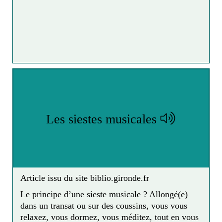
de la Comédie-française, propose plus de 80
programmes inédits élaborés pour l'occasion et 14
levers de rideau.
Du cirque
Le cirque du Soleil
vous propose de visionner
leur spectacle en ligne.
Les siestes musicales
Article issu du site biblio.gironde.fr
Le principe d’une sieste musicale ? Allongé(e)
dans un transat ou sur des coussins, vous vous
relaxez, vous dormez, vous méditez, tout en vous