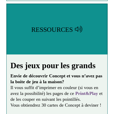
compléter vos cours, faire vos devoirs,
développer votre culture générale et comprendre
le monde qui vous entoure. Pour les enseignants
=> Enseignants du primaire au lycée, accédez à
RESSOURCES
plus de 3000 ressources indexées par niveaux, et
disciplines du programme scolaire pour préparer,
illustrer ou prolonger votre cours, et les partager
avec vos élèves.
- Musée :
lumni.fr/serie/1-minute-au-musee
- Des activités pour amuser vos enfants, des
Des jeux pour les grands
lectures pour s'évader, des héros et des auteurs
pour égayer votre quotidien :
ecoledesloisirs.fr
Envie de découvrir Concept et vous n’avez pas
la boite de jeu à la maison?
- Des jeux à imprimer pour jouer avec ses enfants
Il vous suffit d’imprimer en couleur (
si vous en
:
plateaumarmots.fr
avez la possibilité
) les pages de ce
Print&Play
et
- des livres : Rejoignez la communauté de
de les couper en suivant les pointillés.
libraires, bibliothécaires, journalistes, blogueurs
Vous obtiendrez 30 cartes de Concept à deviner !
et professionnels de l’éducation qui utilisent