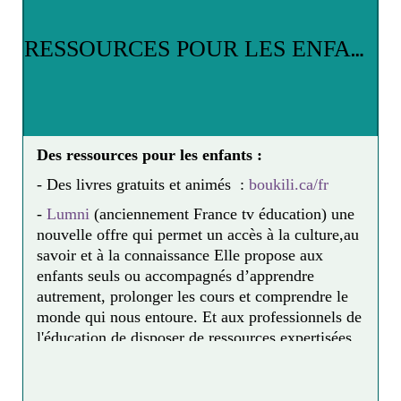
face aux enjeux d’égalité ? Quatre autorités
R
ESSOURCES POUR LES ENFANTS
indépendantes ont choisi de répondre ensemble à
de nombreuses questions en réunissant leurs
ressources au sein du premier kit pédagogique du
citoyen numérique.
https://www.cnil.fr/fr/la-cnil-le-csa-le-defenseur-
des-droits-et-lhadopi-creent-le-kit-pedagogique-
Des ressources pour les enfants :
du-citoyen-numerique
- Des livres gratuits et animés :
boukili.ca/fr
-
Lumni
(anciennement France tv éducation) une
nouvelle offre qui permet un accès à la culture,au
savoir et à la connaissance Elle propose aux
enfants seuls ou accompagnés d’apprendre
autrement, prolonger les cours et comprendre le
monde qui nous entoure. Et aux professionnels de
l'éducation de disposer de ressources expertisées
au service de la transmission et de
l’apprentissage. Pour les élèves, Retrouvez des
contenus (vidéos, audios, jeux, articles) pour