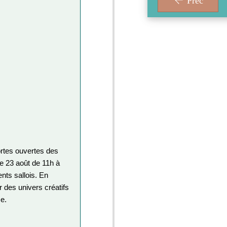
Préc
ortes ouvertes des
e 23 août de 11h à
ents sallois.
En
ir des univers créatifs
se.