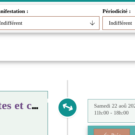
ifestation :
Périodicité :
P
ortes ouvertes des artistes et créateurs sallois
Dimanche 23 aoû 2026
Samedi 22 aoû 20
11h:00 - 18h:00
11h:00 - 18h:00