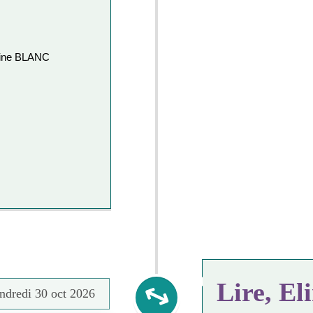
gine BLANC
Lire, El
ndredi 30 oct 2026
Mercredi 20 mai 2026