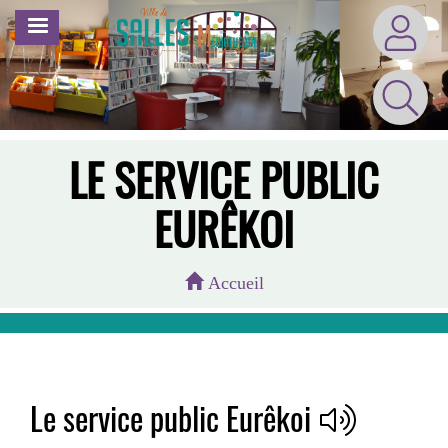
Aller
MENU
au
contenu
principal
LE SERVICE PUBLIC
EURÊKOI
Accueil
Le service public Eurêkoi