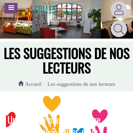
Aller
MENU
au
contenu
principal
LES SUGGESTIONS DE NOS
LECTEURS
Accueil
Les suggestions de nos lecteurs
Un ouvrage manque à votre
bibliothèque ? Faites-en la