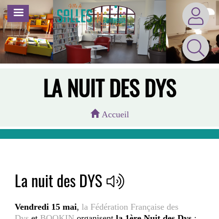
Aller
MENU
au
contenu
principal
LA NUIT DES DYS
Accueil
La nuit des DYS
Vendredi 15 mai
,
la Fédération Française des
Dys
et
BOOKIN
organisent
la 1ère Nuit des Dys
: