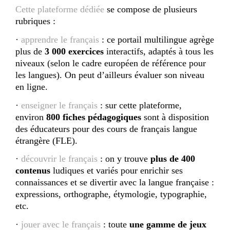
Cette plateforme dédiée
se compose de plusieurs
rubriques :
·
apprendre le français
: ce portail multilingue agrège
plus de
3 000 exercices
interactifs, adaptés à tous les
niveaux (selon le cadre européen de référence pour
les langues). On peut d’ailleurs évaluer son niveau
en ligne.
·
enseigner le français
: sur cette plateforme,
environ
800 fiches pédagogiques
sont à disposition
des éducateurs pour des cours de français langue
étrangère (FLE).
·
découvrir le français
: on y trouve
plus de 400
contenus
ludiques et variés pour enrichir ses
connaissances et se divertir avec la langue française :
expressions, orthographe, étymologie, typographie,
etc.
·
jouer avec le français
: toute
une gamme de jeux