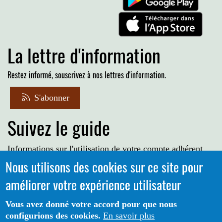
La lettre d'information
Restez informé, souscrivez à nos lettres d'information.
S'abonner
Suivez le guide
Informations sur l'utilisation de votre compte adhérent
Nous utilisons des cookies sur ce site pour
Voir le guide
améliorer votre expérience utilisateur
Vous avez donné votre accord pour que nous
configurions des cookies.
En savoir plus
Portail CoLibris® - Copyright© 2026 - LOGIQ Systèmes. Tous