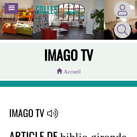
Aller
MENU
au
contenu
principal
IMAGO TV
Accueil
IMAGO TV
ARTICLE DE