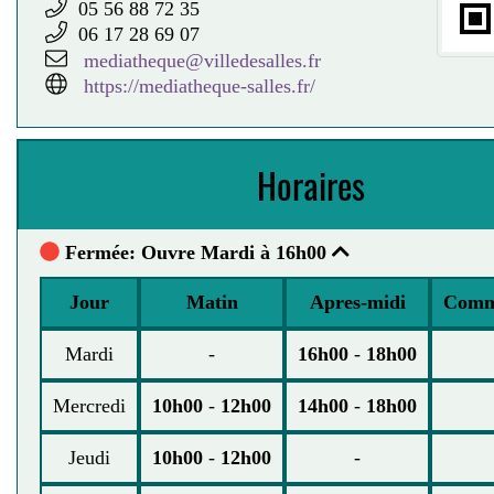
05 56 88 72 35
06 17 28 69 07
mediatheque@villedesalles.fr
https://mediatheque-salles.fr/
Horaires
Fermée: Ouvre Mardi à 16h00
Jour
Matin
Apres-midi
Comm
Mardi
-
16h00
-
18h00
Mercredi
10h00
-
12h00
14h00
-
18h00
Jeudi
10h00
-
12h00
-