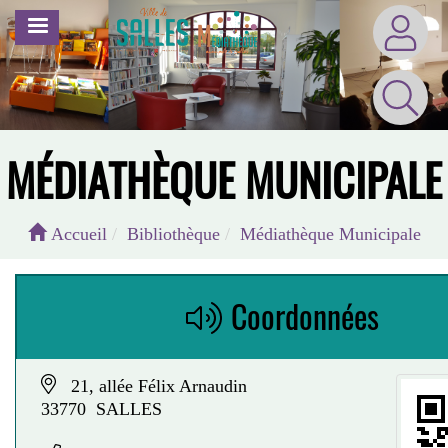
Aller
MENU
au
contenu
principal
MÉDIATHÈQUE MUNICIPALE
Accueil
Bibliothèque
Médiathèque Municipale
Coordonnées
21, allée Félix Arnaudin
33770 SALLES