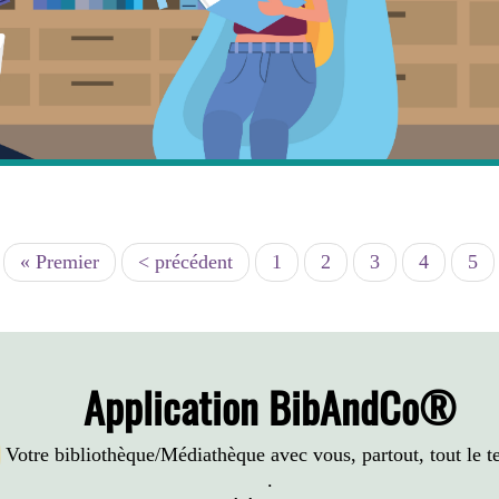
Première
« Premier
Page
< précédent
Page
1
Page
2
Page
3
Page
4
Pag
5
page
précédente
Application BibAndCo®
Votre bibliothèque/Médiathèque avec vous, partout, tout le 
.