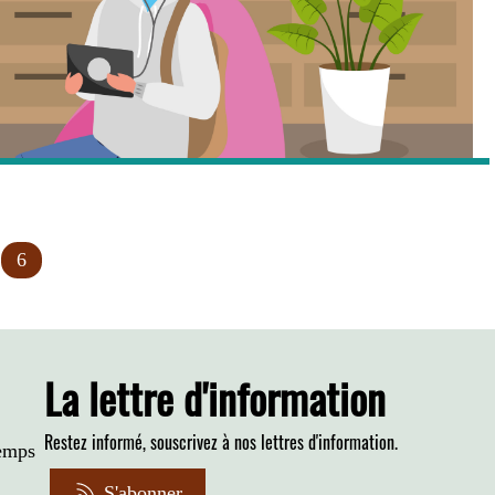
e
Page
6
courante
La lettre d'information
Restez informé, souscrivez à nos lettres d'information.
temps
S'abonner