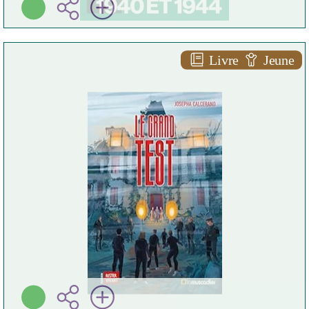
Livre
Jeune
Le grand test
Josepha CALCERANO
Le muscadier ( Cognac -
2024 )
Plus d'infos