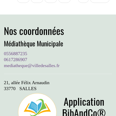
suivante
page
Nos coordonnées
Médiathèque Municipale
0556887235
0617286907
mediatheque@villedesalles.fr
21, allée Félix Arnaudin
33770 SALLES
Application
BibAndCo®