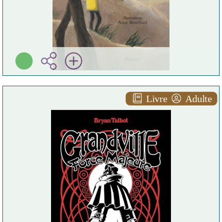
Livre
Adulte
Force majeure
Bryan TALBOT
Delirium ( Nogent-sur-
Marne - 2024 )
Plus d'infos