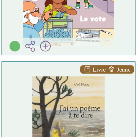
Livre
Jeune
J'ai un poème à te dire
Carl NORAC
Pastel ( [Bruxelles] - 2026 )
Plus d'infos