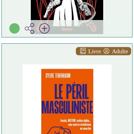
Livre
Adulte
Le péril masculiniste
Sylvie TENENBAUM
Harpercollins ( Paris - 2025
)
Plus d'infos