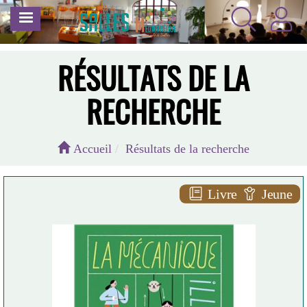
Aller
MENU
au
contenu
principal
RÉSULTATS DE LA
RECHERCHE
Accueil
Résultats de la recherche
Livre
Jeune
La mécanique illustrée
Marina MONTERO
Rue du monde ( [Voisins-le-
Bretonneux] - 2025 )
Plus d'infos