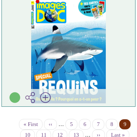
Plus d'infos
Première
« First
Page
‹‹
…
Page
5
Page
6
Page
7
Page
8
Page
9
Pagination
page
précédente
coura
Page
10
Page
11
Page
12
Page
13
…
Page
››
Dernière
Last »