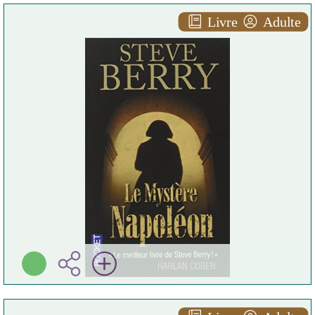
Livre
Adulte
Le mystère napoléon
Steve BERRY
Pocket ( Paris - 2012 )
Plus d'infos