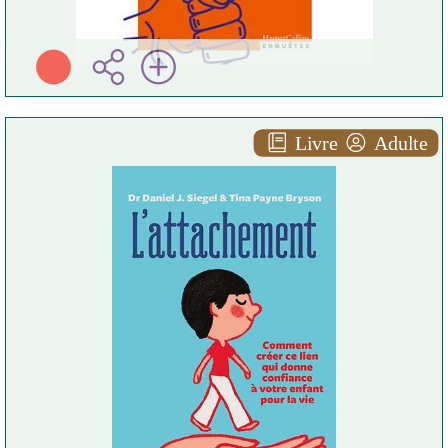
Livre
Adulte
L' attachement
Daniel j. SIEGEL
Les Arènes ( Paris - 2021 )
Plus d'infos