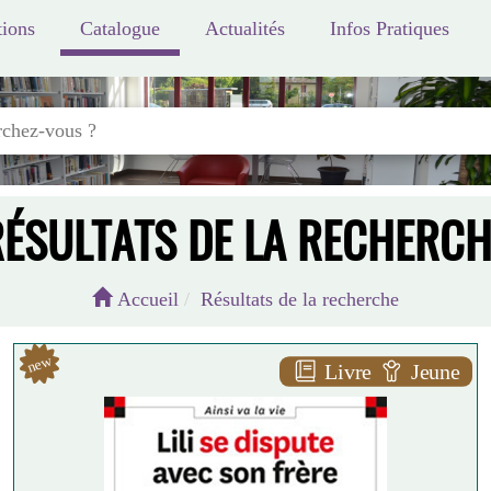
ions
Catalogue
Actualités
Infos Pratiques
RÉSULTATS DE LA RECHERCH
Accueil
Résultats de la recherche
new
Livre
Jeune
L
ili se dispute avec son frère [4]
A
Dominique de SAINT MARS