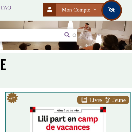
FAQ
Mon Compte
E
new
Livre
Jeune
L
ili part en camp de vacances [80]
A
Dominique de SAINT-MARS