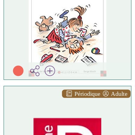
Calligram ( Fribourg -
2026 )
Plus d'infos
Périodique
Adulte
Systeme d n°967 août 2026
Plus d'infos