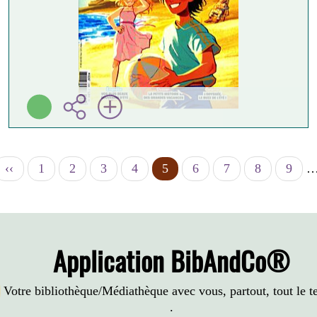
Page
‹‹
Page
1
Page
2
Page
3
Page
4
Page
5
Page
6
Page
7
Page
8
Page
9
précédente
courante
Application BibAndCo®
Votre bibliothèque/Médiathèque avec vous, partout, tout le 
.