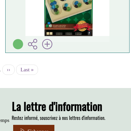
…
Page
››
Dernière
Last »
suivante
page
La lettre d'information
Restez informé, souscrivez à nos lettres d'information.
temps