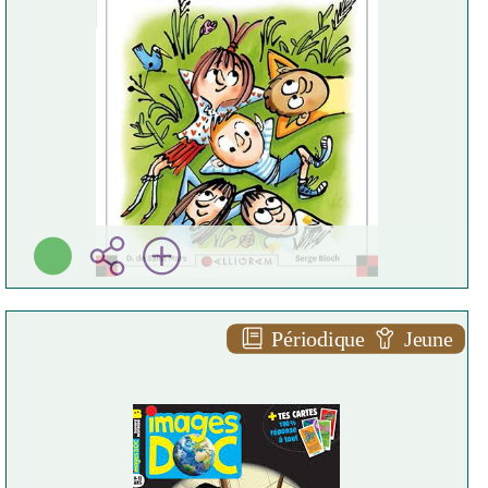
Calligram ( [Coppet] -
2026 )
Plus d'infos
Périodique
Jeune
Image doc n°452 août 2026
Plus d'infos