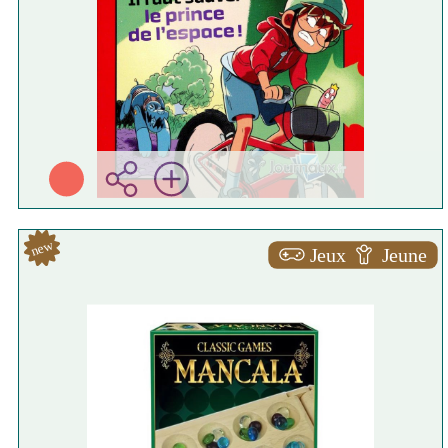
new
Jeux
Jeune
Mancala
Ambassador ( 2024 )
Plus d'infos