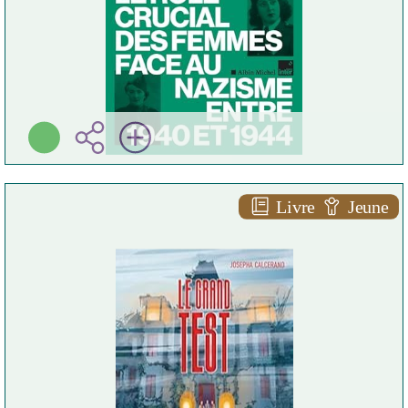
Livre
Jeune
Le grand test
Josepha CALCERANO
Le muscadier ( Cognac -
2024 )
Plus d'infos