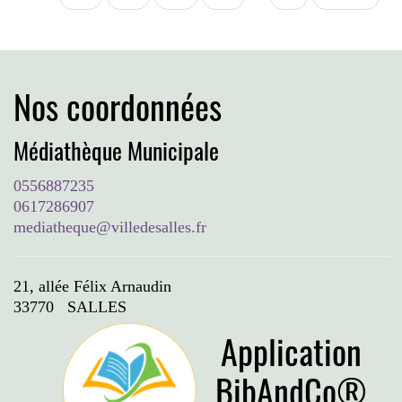
suivante
page
Nos coordonnées
Médiathèque Municipale
0556887235
0617286907
mediatheque@villedesalles.fr
21, allée Félix Arnaudin
33770 SALLES
Application
BibAndCo®