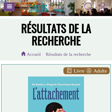
Aller
MENU
au
contenu
principal
RÉSULTATS DE LA
RECHERCHE
Accueil
Résultats de la recherche
Livre
Adulte
L' attachement
Daniel j. SIEGEL
Les Arènes ( Paris - 2021 )
Plus d'infos