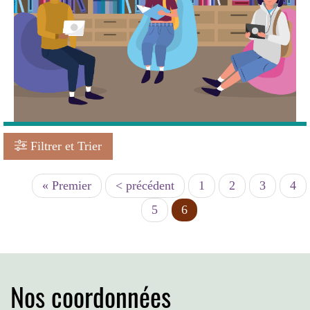
Filtrer et Trier
Première
« Premier
Page
< précédent
Page
1
Page
2
Page
3
Pag
4
Pagination
page
précédente
Page
5
Page
6
courante
Nos coordonnées