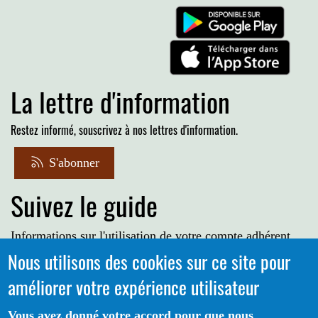
La lettre d'information
Restez informé, souscrivez à nos lettres d'information.
S'abonner
Suivez le guide
Informations sur l'utilisation de votre compte adhérent
Nous utilisons des cookies sur ce site pour
Voir le guide
améliorer votre expérience utilisateur
Vous avez donné votre accord pour que nous