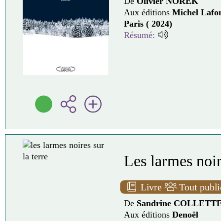
De
Olivier NOREK
Aux éditions
Michel Lafo
Paris ( 2024)
Résumé:
Les larmes noir
Livre
Tout publi
De
Sandrine COLLETT
Aux éditions
Denoël