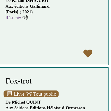
De
Kazuo ISHIGURO
Aux éditions
Gallimard
[Paris] ( 2021)
Résumé:
Fox-trot
Livre
Tout public
De
Michel QUINT
Aux éditions
Editions Héloïse d'Ormesson