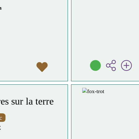
n
es sur la terre
c
E