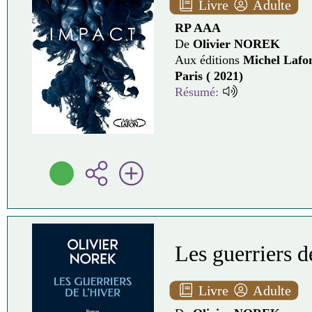
Livre
Adulte
RP AAA
De
Olivier NOREK
Aux éditions
Michel Lafo
Paris ( 2021)
Résumé:
Les guerriers de
Livre
Adulte