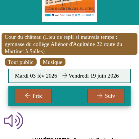
Cour du château (Lieu de repli si mauvais temps :
gymnase du collège Aliénor d'Aquitaine 22 route du
Martinet à Salles)
Tout public
Musique
Mardi 03 fév 2026
Vendredi 19 juin 2026
Préc
Suiv