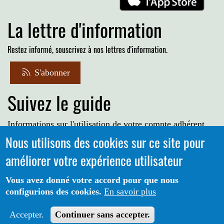
La lettre d'information
Restez informé, souscrivez à nos lettres d'information.
S'abonner
Suivez le guide
Informations sur l'utilisation de votre compte adhérent
Nous utilisons des cookies sur ce site pour
Voir le guide
améliorer votre expérience utilisateur
Vous avez donné votre accord pour que nous
configurions des cookies.
En savoir plus
Portail CoLibris® - Copyright© 2026 - LOGIQ Systèmes. Tous
Protection des données
Mentions
droits réservés -
-
Accepter.
Continuer sans accepter.
Légales