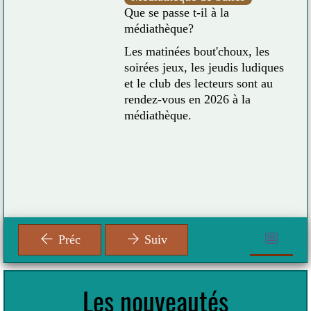
Que se passe t-il à la
médiathèque?
Les matinées bout'choux, les
ure 
soirées jeux, les jeudis ludiques
es 
et le club des lecteurs sont au
déo 
rendez-vous en 2026 à la
Wii U sur le thème du sport et casque VR 
médiathèque.
nce 
Préc
Suiv
Les nouveautés
 