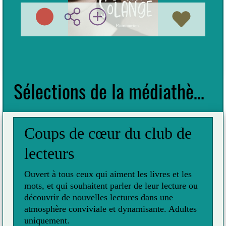
Préc
Suiv
Sélections de la médiathèque
Coups de cœur du club de
lecteurs
Ouvert à tous ceux qui aiment les livres et les
mots, et qui souhaitent parler de leur lecture ou
découvrir de nouvelles lectures dans une
atmosphère conviviale et dynamisante. Adultes
uniquement.