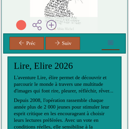
Préc
Suiv
Lire, Elire 2026
L'aventure Lire, élire permet de découvrir et
parcourir le monde à travers une multitude
d'images qui font rire, pleurer, réfléchir, rêver...
Depuis 2008, l'opération rassemble chaque
année plus de 2 000 jeunes pour stimuler leur
esprit critique en les encourageant à choisir
leurs lectures préférées. Avec un vote en
conditions réelles, elle sensibilise à la