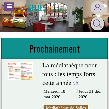
Aller
MENU
au
contenu
principal
Prochainement
La médiathèque pour
tous : les temps forts
cette année
Mercredi 18
Jeudi 31 déc
mar 2026
2026
ur 
Médiathèque de Salles