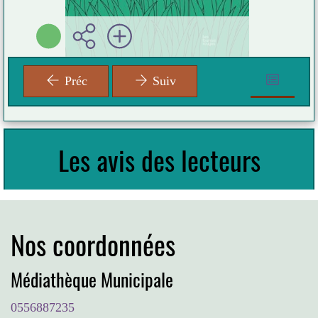
Préc
Suiv
Les avis des lecteurs
Nos coordonnées
Médiathèque Municipale
0556887235