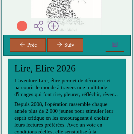
Préc
Suiv
Lire, Elire 2026
L'aventure Lire, élire permet de découvrir et
parcourir le monde à travers une multitude
d'images qui font rire, pleurer, réfléchir, rêver...
Depuis 2008, l'opération rassemble chaque
année plus de 2 000 jeunes pour stimuler leur
esprit critique en les encourageant à choisir
leurs lectures préférées. Avec un vote en
conditions réelles, elle sensibilise à la