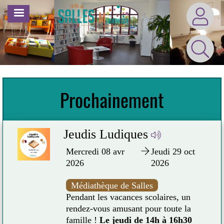
Aller
MENU
au
contenu
principal
Prochainement
r
Jeudis Ludiques
Mercredi 08 avr
Jeudi 29 oct
2026
2026
Médiathèque de Salles
déc
Pendant les vacances scolaires, un
rendez-vous amusant pour toute la
famille !
Le jeudi de 14h à 16h30