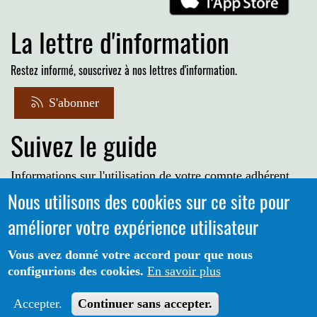
La lettre d'information
Restez informé, souscrivez à nos lettres d'information.
S'abonner
Suivez le guide
Informations sur l'utilisation de votre compte adhérent
Nous utilisons des cookies sur ce site pour
Voir le guide
améliorer votre expérience utilisateur
Vous avez donné votre accord pour que nous
configurions des cookies.
En savoir plus
Portail CoLibris® - Copyright© 2026 - LOGIQ Systèmes. Tous
Protection des données
Mentions
droits réservés -
-
Accepter.
Continuer sans accepter.
Légales