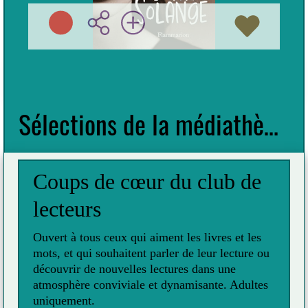
Préc
Suiv
Sélections de la médiathèque
Coups de cœur du club de
lecteurs
Ouvert à tous ceux qui aiment les livres et les
mots, et qui souhaitent parler de leur lecture ou
découvrir de nouvelles lectures dans une
atmosphère conviviale et dynamisante. Adultes
uniquement.