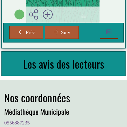
Préc
Suiv
Les avis des lecteurs
Nos coordonnées
Médiathèque Municipale
0556887235